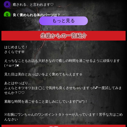
癒される、と言われます♡
良く褒められる体のパーツは？
もっと見る
すべすべ白い肌✨おっぱいも綺麗と褒められます💖
生徒からの一言紹介
似ている芸能人は？
峯岸みなみさんやNiziUのリクちゃんってたまに言われます♡
はじめまして！
さくらです🌸
何フェチ？
えっちなこともお話も大好きなので癒しの時間を過ごせるように頑張ります
(〃ω〃)💓
腕の筋肉かな？
見た目は美白とおっぱいをよく褒めてもらえます☺️
好きな男性の仕草はやタイプは？
あとはやっぱり...
ふぇらとキツキツおま◯こで気持ち良くさせちゃいますっ‼️💕一度試してみま
ドライヤーしてる姿！（笑）面白くて優しい人✨
せんか？♡♡
どこが感じやすいの？
素敵な時間を過ごせること楽しみにしています(*'ω'*)！
全身性感帯です>_<💓一度試してみてください♡
※右腕にワンちゃんのワンポイントタトゥーが入っています！苦手な方はごめ
んなさい
得意プレイは？