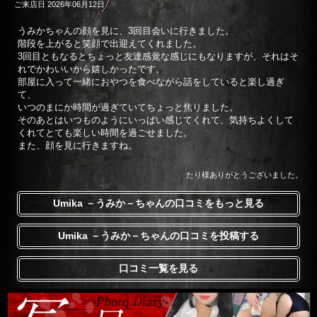
ご来店日 2026年06月12日
うみかちゃんの顔を見に、3回目会いに行きました。
階段を上がると笑顔で出迎えてくれました。
3回目ともなるとちょっと友達感覚な感じにもなりますが、それはそ
れでかわいいから嬉しかったです。
部屋に入って一緒におやつを食べながら話をしていると楽し過ぎ
て、
いつのまにか時間が過ぎていてちょっと焦りました。
そのあとはいつものようにいっぱい感じてくれて、気持ちよくして
くれてとても楽しい時間を過ごせました。
また、顔を見に行きますね。
たり様ありがとうございました。
Umika －うみか－ちゃんの口コミをもっと見る
Umika －うみか－ちゃんの口コミを投稿する
口コミ一覧を見る