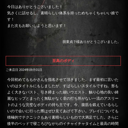
今日はありがとうございました！
気さくに話せるし、素晴らしい体系を持っためちゃくちゃいい娘で
す！
また次もお願いしようと思います！
脱童貞？様ありがとうございました。
至高のボディ
ご来店日 2024年09月01日
今回初めてももかさんを指名させて頂きました。まず最初に言いた
いのはタイトルにもしましたが、すばらしいスタイルですね。形も
よく大きなバスト、引き締まった細いウエスト、触り心地の良い綺
麗なヒップとまったく無駄がなく非の打ち所がない一流のアスリー
トのような完璧なボディの持ち主です。今、腹筋を鍛えているらし
いので会いに行った際はぜひ見てあげて下さい。プレイについても
積極的でテクニックもあり素晴らしいもので大満足でした。さらに
後半のベッドで寝ころびながらのイチャイチャタイムと最高の時間