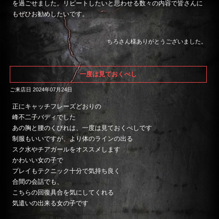
を過ごせました。リピートしたいと思わせる数々の内容で皆さんに
もぜひお勧めしたいです。
ちろさん様ありがとうございました。
一度は見ておくべし
ご来店日 2024年07月24日
正にキャッチフレーズどおりの
峰不二子バディでした
あの胸と腰のくびれは、一度は見ておくべしです
制服もいいですが、より体のラインの出る
スク水やチアガールをオススメします
かわいい女の子で
プレイもテクニック十分で気持ち良く
合間の会話でも、
こちらの回復具合を気にしてくれる
気遣いの出来る女の子です