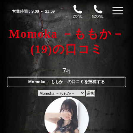
営業時間：
9:00 ～ 23:59
Momoka －ももか－
(19)の口コミ
7
件
Momoka －ももか－の口コミを投稿する