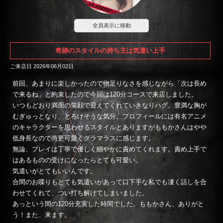
全員表示に移動
奇跡のスタイルの持ち主は気遣い上手
Momoka －ももか－
(19)
ご来店日 2026年06月02日
前回、あまりに楽しかったので物足りなさを感じながら「次は長め
で来るね」と約束したので今回は120分コースで来店しました。
いつもどおり満面の笑顔で迎えてくれていきなりハグ。豊満な胸が
むぎゅっとなり、とろけそうな気分。プロフィールには有名アニメ
のキャラクターを思わせるスタイルとありますがももかさんはやや
低身長なので尚更可愛くグラマラスに感じます。
無論、プレイは丁寧で優しく細やかに責めてくれます。責め上手で
はあるものの受けになったらとても可愛い。
気遣いがとてもいいんです。
合間のお喋りもとても気遣いがあって口下手な私でも凄く話しを合
わせてくれて、つい打ち解けてしまいました。
あっという間の120分充実した時間でした。ももかさん、ありがと
う！また、来ます。