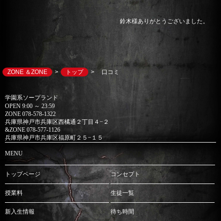
鈴木様ありがとうございました。
ZONE ＆ZONE
トップ
口コミ
学園系ソープランド
OPEN 9:00 ～ 23:59
ZONE 078-578-1322
兵庫県神戸市兵庫区西橘通２丁目４−２
&ZONE 078-577-1126
兵庫県神戸市兵庫区福原町２５−１５
MENU
トップページ
コンセプト
授業料
生徒一覧
新入生情報
待ち時間