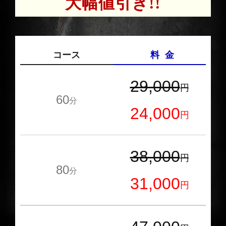
大幅値引き!!
コース
料 金
29,000
円
60
分
24,000
円
38,000
円
80
分
31,000
円