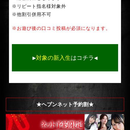
※リピート指名様対象外
※他割引併用不可
※お遊び後の口コミ投稿が必須になります。
▶
対象の新入生
はコチラ◀
★ヘブンネット予約割★