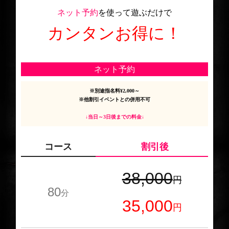
ネット予約
を使って遊ぶだけで
カンタンお得に！
ネット予約
※別途指名料¥2,000～
※他割引イベントとの併用不可
↓当日～3日後までの料金↓
コース
割引後
38,000
円
80
分
35,000
円