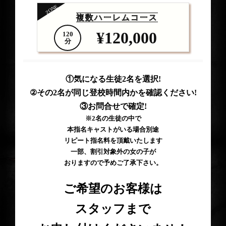
ZONE
複数ハーレムコース
¥120,000
120
分
①気になる生徒2名を選択!
②その2名が同じ登校時間内かを確認ください!
③お問合せで確定!
※2名の生徒の中で
本指名キャストがいる場合
別途
リピート指名料を頂戴いたします
一部、割引対象外の女の子が
おりますので予めご了承下さい。
ご希望のお客様は
スタッフまで