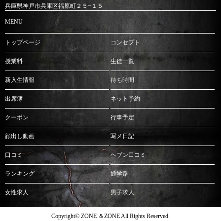
兵庫県神戸市兵庫区福原町２５−１５
MENU
トップページ
コンセプト
授業料
生徒一覧
新入生情報
待ち時間
出席簿
ネット予約
クーポン
行事予定
顔出し動画
写メ日記
口コミ
ヘブン口コミ
ランキング
通学路
女性求人
男子求人
Copyright© ZONE ＆ZONE All Rights Reserved.