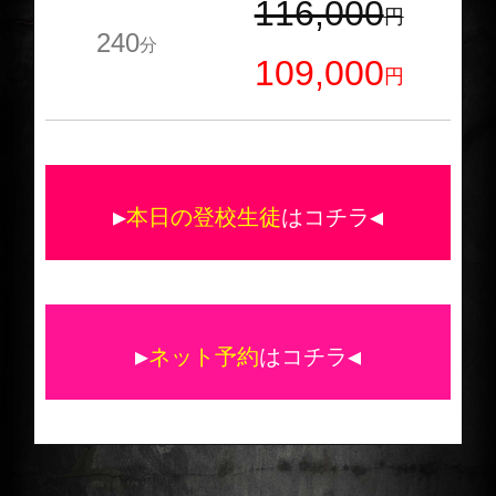
116,000
円
240
分
109,000
円
▶
本日の登校生徒
はコチラ◀
▶
ネット予約
はコチラ◀