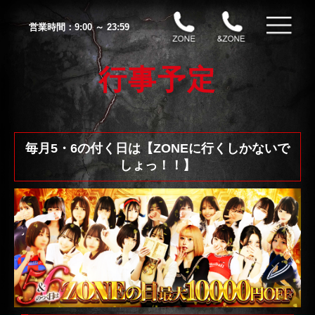
営業時間：
9:00 ～ 23:59
行事予定
毎月5・6の付く日は【ZONEに行くしかないで
しょっ！！】