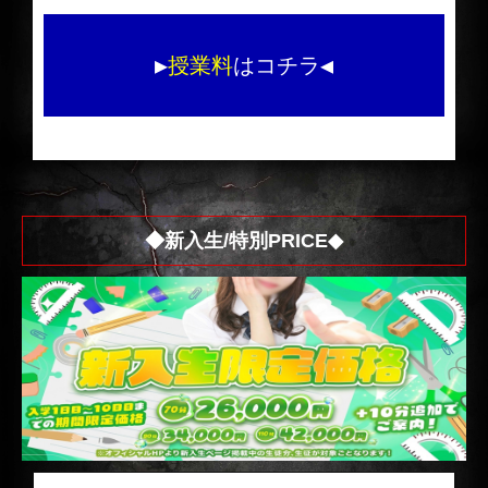
▶
授業料
はコチラ◀
◆新入生/特別PRICE◆