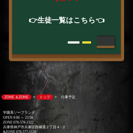
👉
生徒一覧はこちら
👈
ZONE ＆ZONE
トップ
行事予定
学園系ソープランド
OPEN 9:00 ～ 23:59
ZONE 078-578-1322
兵庫県神戸市兵庫区西橘通２丁目４−２
&ZONE 078-577-1126