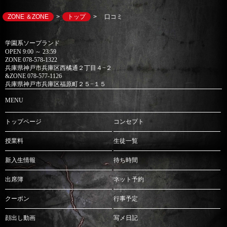
ZONE ＆ZONE
トップ
口コミ
学園系ソープランド
OPEN 9:00 ～ 23:59
ZONE 078-578-1322
兵庫県神戸市兵庫区西橘通２丁目４−２
&ZONE 078-577-1126
兵庫県神戸市兵庫区福原町２５−１５
MENU
トップページ
コンセプト
授業料
生徒一覧
新入生情報
待ち時間
出席簿
ネット予約
クーポン
行事予定
顔出し動画
写メ日記