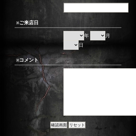
ご来店日
※
年
月
日
コメント
※