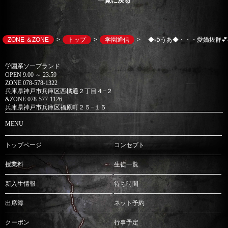
一覧に戻る
ZONE ＆ZONE
トップ
学園通信
◆ゆうあ◆・・・愛嬌抜群
学園系ソープランド
OPEN 9:00 ～ 23:59
ZONE 078-578-1322
兵庫県神戸市兵庫区西橘通２丁目４−２
&ZONE 078-577-1126
兵庫県神戸市兵庫区福原町２５−１５
MENU
トップページ
コンセプト
授業料
生徒一覧
新入生情報
待ち時間
出席簿
ネット予約
クーポン
行事予定