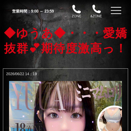
営業時間：
9:00 ～ 23:59
◆ゆうあ◆・・・愛嬌
抜群💕期待度激高っ！
2026/06/22 14：19