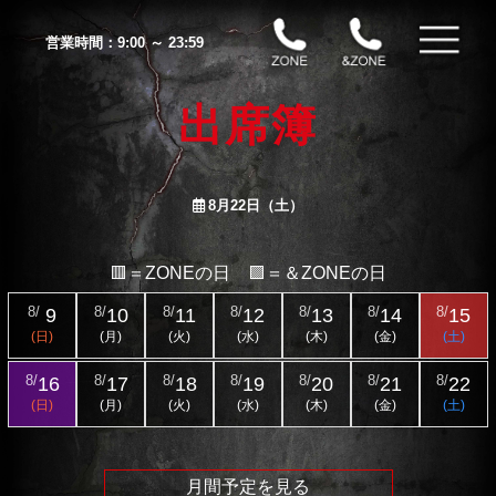
営業時間：
9:00 ～ 23:59
出席簿
8月22日（土）
🟥＝ZONEの日 🟪＝＆ZONEの日
8/
9
8/
10
8/
11
8/
12
8/
13
8/
14
8/
15
(日)
(月)
(火)
(水)
(木)
(金)
(土)
8/
16
8/
17
8/
18
8/
19
8/
20
8/
21
8/
22
(日)
(月)
(火)
(水)
(木)
(金)
(土)
月間予定を見る