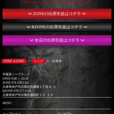
ZONEの出席生徒はコチラ
00オフ🌟
！🌟ネット予約🌟最大￥7,000オフ🌟
&ZONEの出席生徒はコチラ
00オフ🌟
挙兵庫2025"神スタイル"部門【6位】✨
全店の出席生徒はコチラ
00オフ🌟
挙兵庫2025"神スタイル"部門【6位】✨
ZONE ＆ZONE
トップ
出席簿
学園系ソープランド
OPEN 9:00 ～ 23:59
ZONE 078-578-1322
兵庫県神戸市兵庫区西橘通２丁目４−２
&ZONE 078-577-1126
兵庫県神戸市兵庫区福原町２５−１５
MENU
Emu －えむ－(18)
Rika －りか－(20)
トップページ
コンセプト