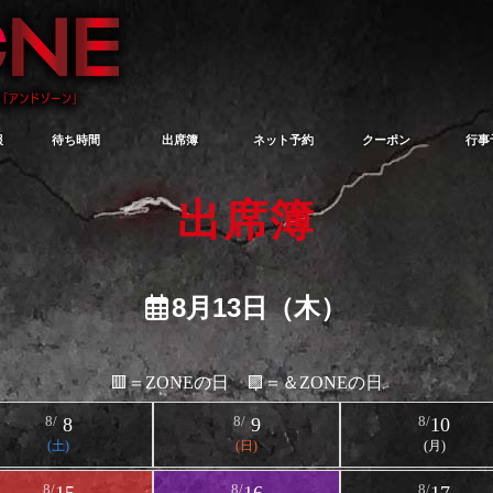
報
待ち時間
出席簿
ネット予約
クーポン
行事
出席簿
8月13日（木）
🟥＝ZONEの日 🟪＝＆ZONEの日
8/
8
8/
9
8/
10
(土)
(日)
(月)
8/
8/
8/