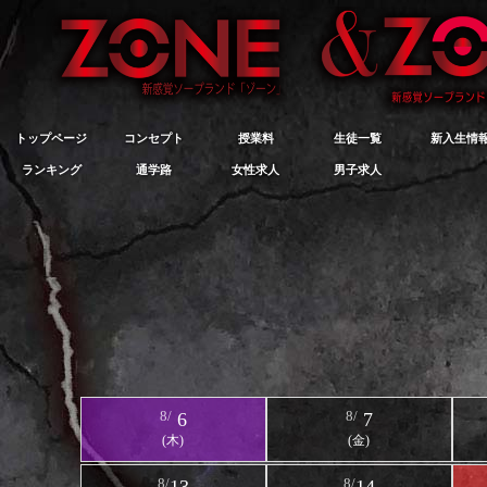
トップページ
コンセプト
授業料
生徒一覧
新入生情
ランキング
通学路
女性求人
男子求人
8/
6
8/
7
(木)
(金)
8/
8/