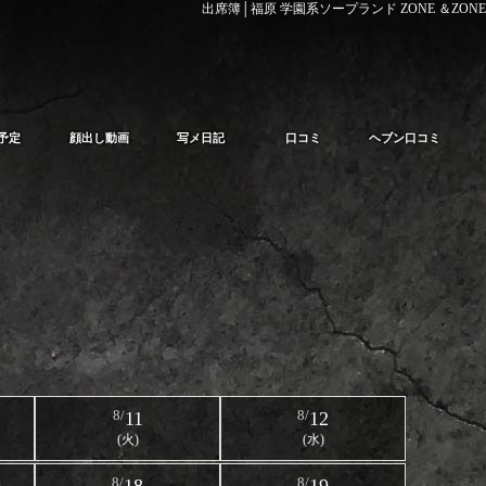
出席簿│福原 学園系ソープランド ZONE ＆ZONE
予定
顔出し動画
写メ日記
口コミ
ヘブン口コミ
8/
11
8/
12
(火)
(水)
8/
8/