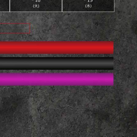
18
19
(火)
(水)
000オフ🌟
000オフ🌟
000オフ🌟